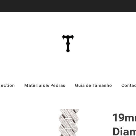
lection
Materiais & Pedras
Guia de Tamanho
Conta
19mm
Diam