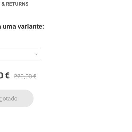
Y & RETURNS
 uma variante:
0
€
220,00
€
gotado