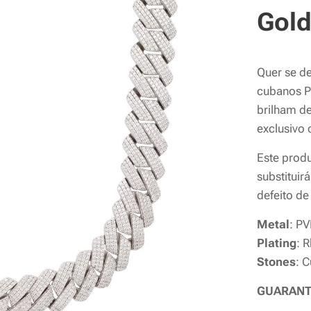
Gol
Quer se de
cubanos P
brilham de
exclusivo
Este produ
substituir
defeito de
Metal
: P
Plating
: 
Stones
: 
GUARANT