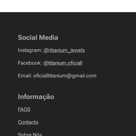
Social Media
Instagram:
@
titanium_jewels
Facebook:
@titanium.oficiall
Email: oficialltitanium@gmail.com
Informação
FAQS
Contacto
Sobre Nós