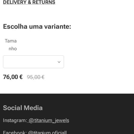
DELIVERY & RETURNS
Escolha uma variante:
Tama
nho
76,00
€
95,00
€
Social Media
Instagram:
@
titanium_jewels
Facebook:
@titanium.oficiall